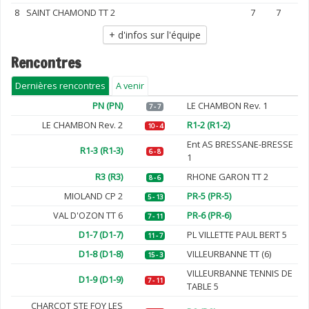
8
SAINT CHAMOND TT 2
7
7
+ d'infos sur l'équipe
Rencontres
Dernières rencontres
A venir
PN (PN)
LE CHAMBON Rev. 1
7 - 7
LE CHAMBON Rev. 2
R1-2 (R1-2)
10 - 4
Ent AS BRESSANE-BRESSE
R1-3 (R1-3)
6 - 8
1
R3 (R3)
RHONE GARON TT 2
8 - 6
MIOLAND CP 2
PR-5 (PR-5)
5 - 13
VAL D'OZON TT 6
PR-6 (PR-6)
7 - 11
D1-7 (D1-7)
PL VILLETTE PAUL BERT 5
11 - 7
D1-8 (D1-8)
VILLEURBANNE TT (6)
15 - 3
VILLEURBANNE TENNIS DE
D1-9 (D1-9)
7 - 11
TABLE 5
CHARCOT STE FOY LES