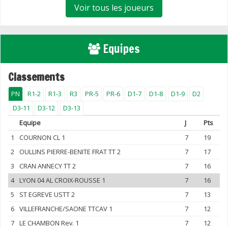
Voir tous les joueurs
Equipes
Classements
PN
R1-2
R1-3
R3
PR-5
PR-6
D1-7
D1-8
D1-9
D2
D3-11
D3-12
D3-13
Equipe
J
Pts
1
COURNON CL 1
7
19
2
OULLINS PIERRE-BENITE FRAT TT 2
7
17
3
CRAN ANNECY TT 2
7
16
4
LYON 04 AL CROIX-ROUSSE 1
7
16
5
ST EGREVE USTT 2
7
13
6
VILLEFRANCHE/SAONE TTCAV 1
7
12
7
LE CHAMBON Rev. 1
7
12