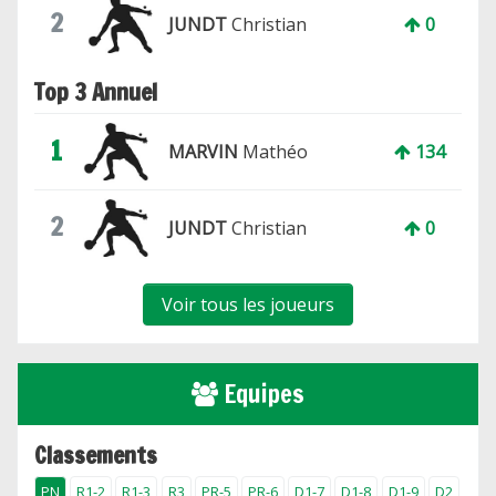
2
JUNDT
Christian
0
Top 3 Annuel
1
MARVIN
Mathéo
134
2
JUNDT
Christian
0
Voir tous les joueurs
Equipes
Classements
PN
R1-2
R1-3
R3
PR-5
PR-6
D1-7
D1-8
D1-9
D2