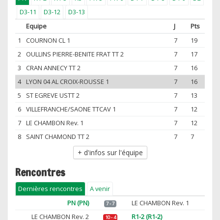
D3-11
D3-12
D3-13
Equipe
J
Pts
1
COURNON CL 1
7
19
2
OULLINS PIERRE-BENITE FRAT TT 2
7
17
3
CRAN ANNECY TT 2
7
16
4
LYON 04 AL CROIX-ROUSSE 1
7
16
5
ST EGREVE USTT 2
7
13
6
VILLEFRANCHE/SAONE TTCAV 1
7
12
7
LE CHAMBON Rev. 1
7
12
8
SAINT CHAMOND TT 2
7
7
+ d'infos sur l'équipe
Rencontres
Dernières rencontres
A venir
PN (PN)
LE CHAMBON Rev. 1
7 - 7
LE CHAMBON Rev. 2
R1-2 (R1-2)
10 - 4