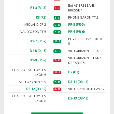
Ent AS BRESSANE-
R1-3 (R1-3)
6 - 8
BRESSE 1
R3 (R3)
RHONE GARON TT 2
8 - 6
MIOLAND CP 2
PR-5 (PR-5)
5 - 13
VAL D'OZON TT 6
PR-6 (PR-6)
7 - 11
PL VILLETTE PAUL BERT
D1-7 (D1-7)
11 - 7
5
D1-8 (D1-8)
VILLEURBANNE TT (6)
15 - 3
VILLEURBANNE TENNIS
D1-9 (D1-9)
7 - 11
DE TABLE 5
CHARCOT STE FOY LES
D2 (D2)
11 - 7
LYON 6
STE FOY Charcot 9
D3-11 (D3-11)
7 - 11
D3-12 (D3-12)
VILLEFRANCHE TTCAV 12
6 - 12
CHARCOT STE FOY LES
D3-13 (D3-13)
LYON 8