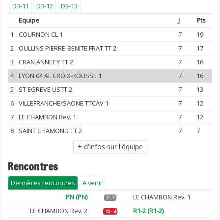
D3-11
D3-12
D3-13
Equipe
J
Pts
1
COURNON CL 1
7
19
2
OULLINS PIERRE-BENITE FRAT TT 2
7
17
3
CRAN ANNECY TT 2
7
16
4
LYON 04 AL CROIX-ROUSSE 1
7
16
5
ST EGREVE USTT 2
7
13
6
VILLEFRANCHE/SAONE TTCAV 1
7
12
7
LE CHAMBON Rev. 1
7
12
8
SAINT CHAMOND TT 2
7
7
+ d'infos sur l'équipe
Rencontres
Dernières rencontres
A venir
PN (PN)
LE CHAMBON Rev. 1
7 - 7
LE CHAMBON Rev. 2
R1-2 (R1-2)
10 - 4