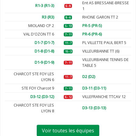
Ent AS BRESSANE-BRESSE
R1-3 (R1-3)
6 - 8
1
R3 (R3)
RHONE GARON TT 2
8 - 6
MIOLAND CP 2
PR-5 (PR-5)
5 - 13
VAL D'OZON TT 6
PR-6 (PR-6)
7 - 11
D1-7 (D1-7)
PL VILLETTE PAUL BERT 5
11 - 7
D1-8 (D1-8)
VILLEURBANNE TT (6)
15 - 3
VILLEURBANNE TENNIS DE
D1-9 (D1-9)
7 - 11
TABLE 5
CHARCOT STE FOY LES
D2 (D2)
11 - 7
LYON 6
STE FOY Charcot 9
D3-11 (D3-11)
7 - 11
D3-12 (D3-12)
VILLEFRANCHE TTCAV 12
6 - 12
CHARCOT STE FOY LES
D3-13 (D3-13)
LYON 8
Voir toutes les équipes