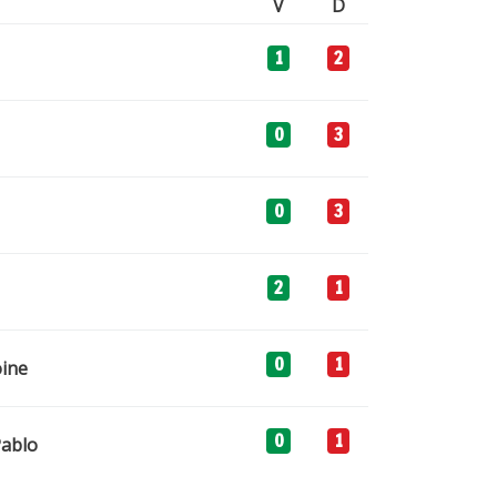
V
D
1
2
0
3
0
3
2
1
0
1
ine
0
1
ablo